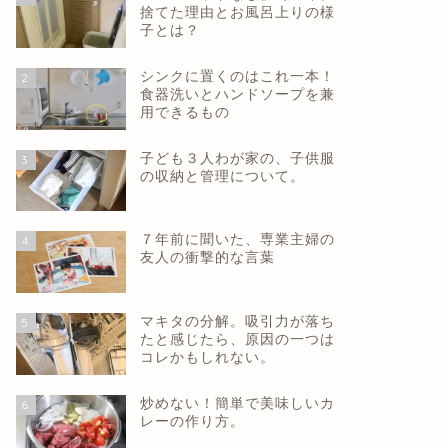
捨てた理由とお風呂上りの様
子とは？
シンクに置くのはこれ一本！
2
食器洗いとハンドソープを兼
用できるもの
子ども３人わが家の、子供服
3
の収納と管理について。
「自分の一つ一つの選択の結果が、
できない
７年前に聞いた、専業主婦の
今に繋がっている」ということ。
と」に目
4
友人の衝撃的な言葉
ました！
2021年11月26日
マキタの分解。吸引力が落ち
5
たと感じたら、原因の一つは
コレかもしれない。
夫婦関係
経験から学んだ
炒めない！簡単で美味しいカ
6
レーの作り方。