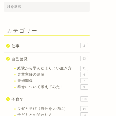
カテゴリー
仕事
2
自己啓発
93
経験から学んだよりよい生き方
71
専業主婦の葛藤
6
新型コロナウイルスで感じた、今も
夫婦喧嘩
夫婦関係
7
これからも大切にしていきたいこと
しかない
幸せについて考えてみた！
9
４つ
子育て
118
2020年5月20日
反省と学び（自分を大切に）
14
子どもとの関わり方
54