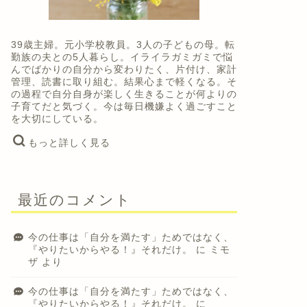
39歳主婦。元小学校教員。3人の子どもの母。転
勤族の夫との5人暮らし。イライラガミガミで悩
６年前の娘の「学校行きたくない」
私にとっ
んでばかりの自分から変わりたく、片付け、家計
管理、読書に取り組む。結果心まで軽くなる。そ
が、今仕事で役に立っています。
っても変
の過程で自分自身が楽しく生きることが何よりの
間。
子育てだと気づく。今は毎日機嫌よく過ごすこと
を大切にしている。
2024年6月2日
もっと詳しく見る
経験から学んだよりよい生き方
経験から学んだ
最近のコメント
今の仕事は「自分を満たす」ためではなく、
『やりたいからやる！』それだけ。
に
ミモ
ザ
より
今の仕事は「自分を満たす」ためではなく、
『やりたいからやる！』それだけ。
に