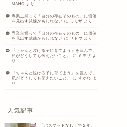
MAHO
より
専業主婦って「自分の存在そのもの」に価値
を見出す試練かもしれない
に
ミモザ
より
専業主婦って「自分の存在そのもの」に価値
を見出す試練かもしれない
に
サトウ
より
今の仕事は「自分を満たす」ためで
子どもは
『ちゃんと泣ける子に育てよう』を読んで。
はなく、『やりたいからやる！』そ
われた嬉
私がどうしても伝えたいこと。
に
ミモザ
よ
れだけ。
り
2023年7月21日
『ちゃんと泣ける子に育てよう』を読んで。
私がどうしても伝えたいこと。
に
すがわ
よ
り
経験から学んだよりよい生き方
経験から学んだ
人気記事
「バスマットなし」で２年。
1