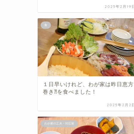
2025年2月19
食
１日早いけれど、わが家は昨日恵方
巻き⁈を食べました！
2025年2月2
わが家の工夫・対応策