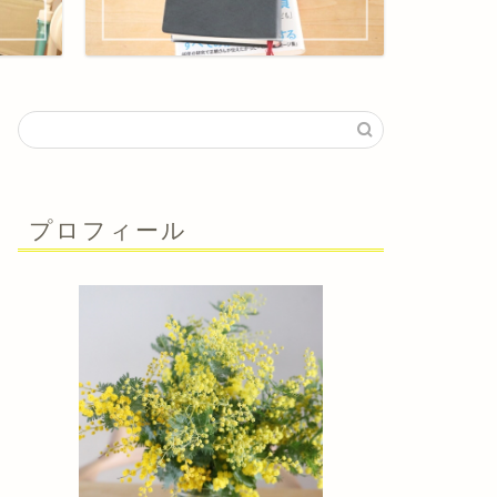
プロフィール
経験から学んだよりよい生き方
幸せについて考