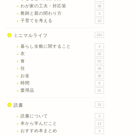
わが家の工夫・対応策
38
next
教師と親の関わり方
3
子育てを考える
10
ミニマルライフ
201
暮らし全般に関すること
4
衣
20
食
53
住
49
お金
36
時間
9
愛用品
31
読書
19
読書について
2
本から学んだこと
13
おすすめ本まとめ
4