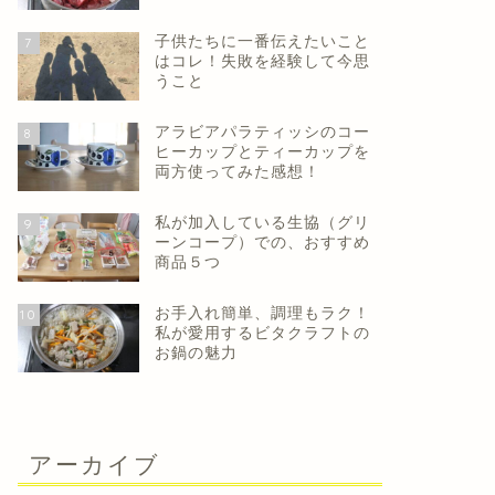
子供たちに一番伝えたいこと
7
はコレ！失敗を経験して今思
うこと
アラビアパラティッシのコー
8
ヒーカップとティーカップを
両方使ってみた感想！
私が加入している生協（グリ
9
ーンコープ）での、おすすめ
商品５つ
コロナ禍、夫のお小遣いの使い方に
モヤモヤ
お手入れ簡単、調理もラク！
10
物申す！
き、私が
私が愛用するビタクラフトの
お鍋の魅力
2021年1月21日
経験から学んだよりよい生き方
夫婦関係
アーカイブ