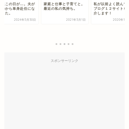
いにこの日が…。夫が
家庭と仕事と子育てと。
私が以前よく読んで
の春から単身赴任にな
最近の私の気持ち。
ブログ１２サイトを
ました。
介します！
2024年5月30日
2021年3月1日
2020年11
スポンサーリンク