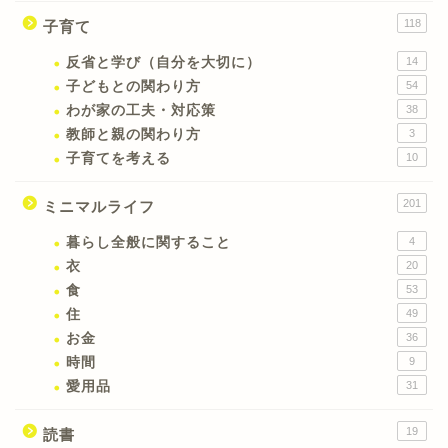
118
子育て
反省と学び（自分を大切に）
14
子どもとの関わり方
54
わが家の工夫・対応策
38
教師と親の関わり方
3
子育てを考える
10
201
ミニマルライフ
暮らし全般に関すること
4
衣
20
食
53
住
49
お金
36
時間
9
愛用品
31
19
読書