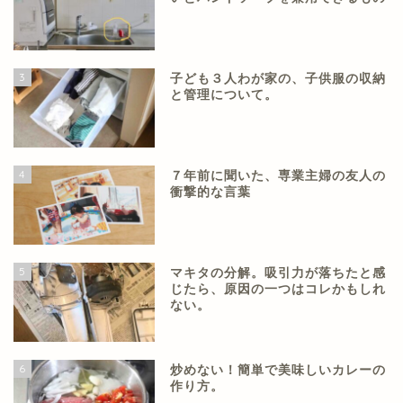
3
子ども３人わが家の、子供服の収納
と管理について。
4
７年前に聞いた、専業主婦の友人の
衝撃的な言葉
5
マキタの分解。吸引力が落ちたと感
じたら、原因の一つはコレかもしれ
ない。
6
炒めない！簡単で美味しいカレーの
作り方。