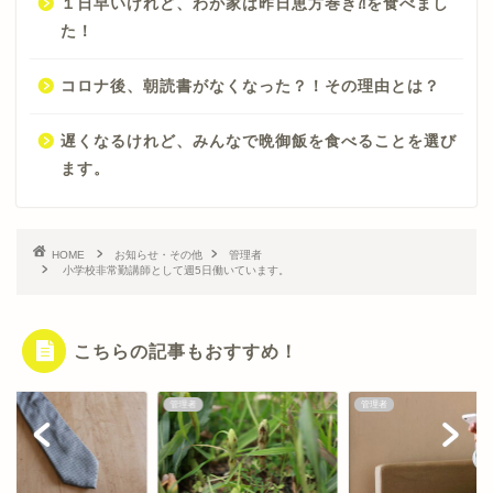
１日早いけれど、わが家は昨日恵方巻き⁈を食べまし
た！
コロナ後、朝読書がなくなった？！その理由とは？
遅くなるけれど、みんなで晩御飯を食べることを選び
ます。
HOME
お知らせ・その他
管理者
小学校非常勤講師として週5日働いています。
こちらの記事もおすすめ！
者
管理者
管理者