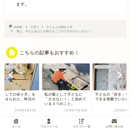
ます。
HOME
子育て
子どもとの関わり方
娘よ、今ならあなたを助けることができるかもしれない！
こちらの記事もおすすめ！
もとの関わり方
子どもとの関わり方
子どもとの関わり方
親としての在り方」を
私が親として子どもに
子どもの「好き」を
えさせられた、昨日の
「させない！」と決めて
できる母親でいたい
来事
いる３つのこと。
2019年4月23日
2018年10月18日
2020年10
ホーム
プロフィール
カテゴリ一覧
お問い合わせ