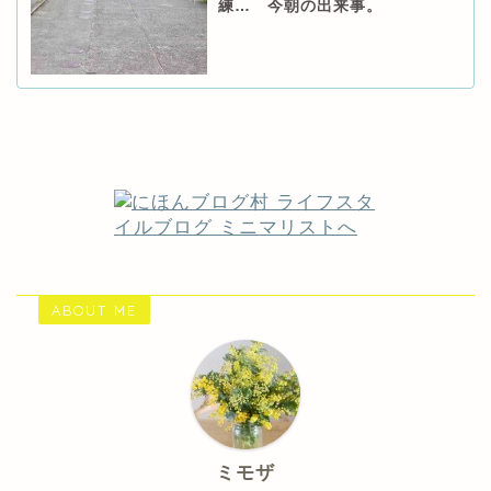
練… 今朝の出来事。
ABOUT ME
ミモザ