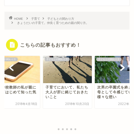
HOME
子育て
子どもとの関わり方
きょうだいの子育て。仲良く育つための親の関り方。
こちらの記事もおすすめ！
もとの関わり方
子どもとの関わり方
子どもとの関わり方
育てにおいて、私たち
次男の卒園式を終えて｜
人が肝に銘じておきた
母として今感じている
こと
様々な想い
2018年10月20日
2022年3月17日
イヤイヤ期って本当
変！三人の子どもた
ら学んだこと
2019年10