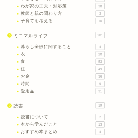
わが家の工夫・対応策
38
教師と親の関わり方
3
子育てを考える
10
ミニマルライフ
201
暮らし全般に関すること
4
衣
20
食
53
住
49
お金
36
時間
9
愛用品
31
読書
19
読書について
2
本から学んだこと
13
おすすめ本まとめ
4