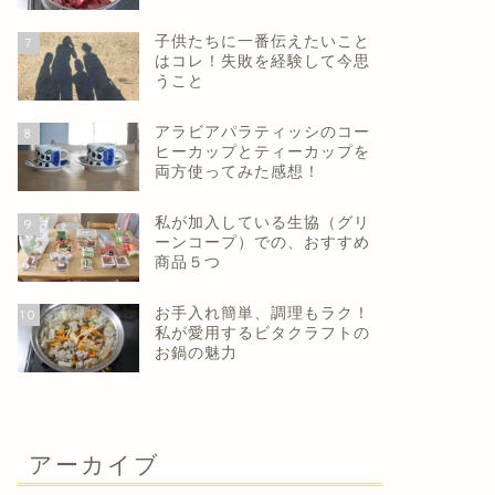
子供たちに一番伝えたいこと
7
はコレ！失敗を経験して今思
うこと
アラビアパラティッシのコー
8
ヒーカップとティーカップを
両方使ってみた感想！
私が加入している生協（グリ
9
ーンコープ）での、おすすめ
商品５つ
お手入れ簡単、調理もラク！
10
私が愛用するビタクラフトの
お鍋の魅力
アーカイブ