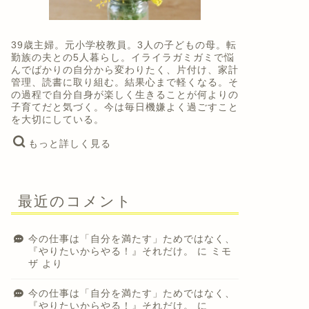
39歳主婦。元小学校教員。3人の子どもの母。転
勤族の夫との5人暮らし。イライラガミガミで悩
んでばかりの自分から変わりたく、片付け、家計
管理、読書に取り組む。結果心まで軽くなる。そ
の過程で自分自身が楽しく生きることが何よりの
子育てだと気づく。今は毎日機嫌よく過ごすこと
を大切にしている。
もっと詳しく見る
最近のコメント
今の仕事は「自分を満たす」ためではなく、
『やりたいからやる！』それだけ。
に
ミモ
ザ
より
今の仕事は「自分を満たす」ためではなく、
『やりたいからやる！』それだけ。
に