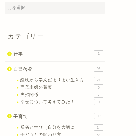
カテゴリー
仕事
2
自己啓発
93
経験から学んだよりよい生き方
71
専業主婦の葛藤
6
夫婦関係
7
幸せについて考えてみた！
9
子育て
118
反省と学び（自分を大切に）
14
子どもとの関わり方
54