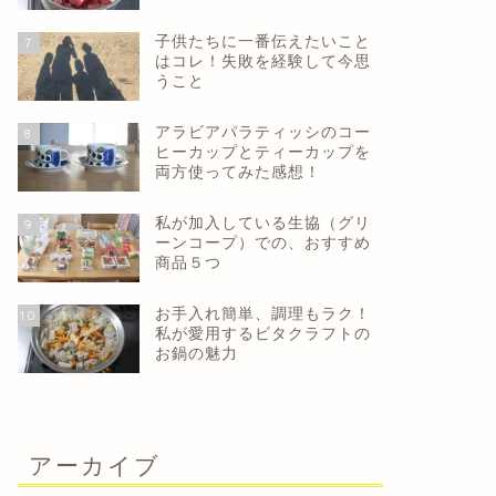
子供たちに一番伝えたいこと
7
はコレ！失敗を経験して今思
うこと
アラビアパラティッシのコー
8
ヒーカップとティーカップを
両方使ってみた感想！
私が加入している生協（グリ
9
ーンコープ）での、おすすめ
商品５つ
お手入れ簡単、調理もラク！
10
私が愛用するビタクラフトの
お鍋の魅力
アーカイブ