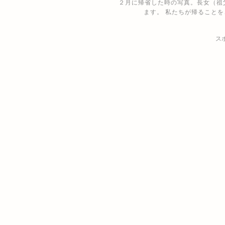
２月に帰省した時の写真。長女（祖
ます。 私たちが帰ること
ス