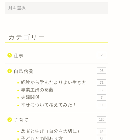
カテゴリー
仕事
2
自己啓発
93
経験から学んだよりよい生き方
71
専業主婦の葛藤
6
夫婦関係
7
幸せについて考えてみた！
9
子育て
118
反省と学び（自分を大切に）
14
子どもとの関わり方
54