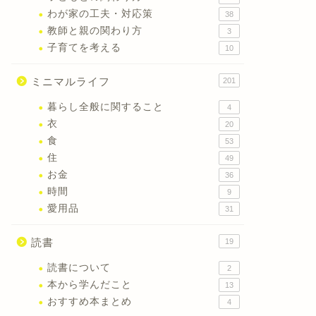
わが家の工夫・対応策
38
教師と親の関わり方
3
子育てを考える
10
ミニマルライフ
201
暮らし全般に関すること
4
衣
20
食
53
住
49
お金
36
時間
9
愛用品
31
読書
19
読書について
2
本から学んだこと
13
おすすめ本まとめ
4