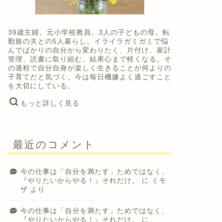
39歳主婦。元小学校教員。3人の子どもの母。転
勤族の夫との5人暮らし。イライラガミガミで悩
んでばかりの自分から変わりたく、片付け、家計
管理、読書に取り組む。結果心まで軽くなる。そ
の過程で自分自身が楽しく生きることが何よりの
子育てだと気づく。今は毎日機嫌よく過ごすこと
を大切にしている。
もっと詳しく見る
最近のコメント
今の仕事は「自分を満たす」ためではなく、
『やりたいからやる！』それだけ。
に
ミモ
ザ
より
今の仕事は「自分を満たす」ためではなく、
『やりたいからやる！』それだけ。
に