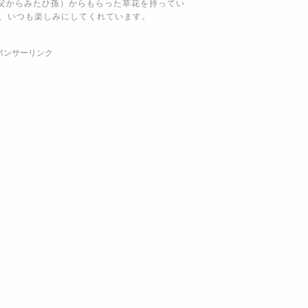
父からみたひ孫）からもらった草花を持ってい
を、いつも楽しみにしてくれています。
ポンサーリンク