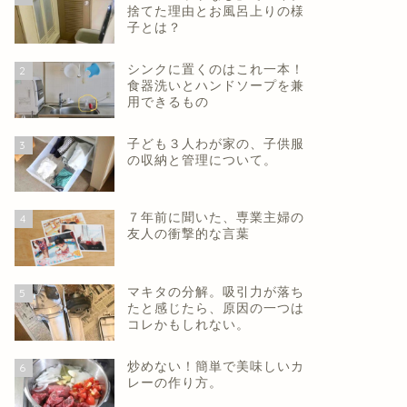
捨てた理由とお風呂上りの様
子とは？
シンクに置くのはこれ一本！
2
食器洗いとハンドソープを兼
用できるもの
子ども３人わが家の、子供服
3
の収納と管理について。
７年前に聞いた、専業主婦の
4
友人の衝撃的な言葉
マキタの分解。吸引力が落ち
5
たと感じたら、原因の一つは
コレかもしれない。
炒めない！簡単で美味しいカ
6
レーの作り方。