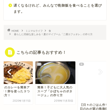
遅くなるけれど、みんなで晩御飯を食べることを選び
ます。
HOME
ミニマルライフ
食
暮らしに些細な楽しみを！夏のマイブーム「二層カフェオレ」の作り方
こちらの記事もおすすめ！
食
食
日目のカレーを簡単ア
簡単！子どもに大人気の
【日々のごはん作り
ンジ！卵を使った３つ
スープ「かぼちゃのポタ
日のわが家の晩御飯
食べ方！
ージュ」の作り方
分をご紹介。
2020年1月11日
2018年11月30日
2018年