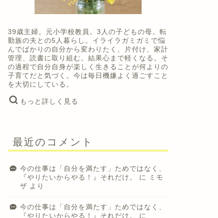
39歳主婦。元小学校教員。3人の子どもの母。転
勤族の夫との5人暮らし。イライラガミガミで悩
んでばかりの自分から変わりたく、片付け、家計
管理、読書に取り組む。結果心まで軽くなる。そ
の過程で自分自身が楽しく生きることが何よりの
子育てだと気づく。今は毎日機嫌よく過ごすこと
を大切にしている。
もっと詳しく見る
最近のコメント
今の仕事は「自分を満たす」ためではなく、
『やりたいからやる！』それだけ。
に
ミモ
ザ
より
今の仕事は「自分を満たす」ためではなく、
『やりたいからやる！』それだけ。
に