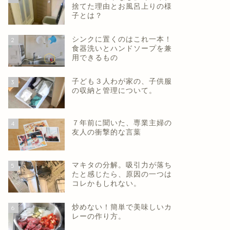
捨てた理由とお風呂上りの様
子とは？
シンクに置くのはこれ一本！
2
食器洗いとハンドソープを兼
用できるもの
子ども３人わが家の、子供服
3
の収納と管理について。
７年前に聞いた、専業主婦の
4
友人の衝撃的な言葉
マキタの分解。吸引力が落ち
5
たと感じたら、原因の一つは
コレかもしれない。
炒めない！簡単で美味しいカ
6
レーの作り方。