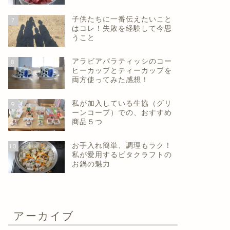
子供たちに一番伝えたいこと
7
はコレ！失敗を経験して今思
うこと
アラビアパラティッシのコー
8
ヒーカップとティーカップを
両方使ってみた感想！
私が加入している生協（グリ
9
ーンコープ）での、おすすめ
商品５つ
お手入れ簡単、調理もラク！
10
私が愛用するビタクラフトの
お鍋の魅力
アーカイブ