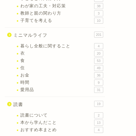
わが家の工夫・対応策
38
教師と親の関わり方
3
子育てを考える
10
ミニマルライフ
201
暮らし全般に関すること
4
衣
20
食
53
住
49
お金
36
時間
9
愛用品
31
読書
19
読書について
2
本から学んだこと
13
おすすめ本まとめ
4