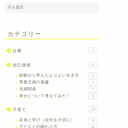
カテゴリー
仕事
2
自己啓発
93
経験から学んだよりよい生き方
71
専業主婦の葛藤
6
夫婦関係
7
幸せについて考えてみた！
9
子育て
118
反省と学び（自分を大切に）
14
子どもとの関わり方
54