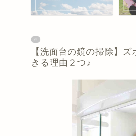
住
【洗面台の鏡の掃除】ズ
きる理由２つ♪