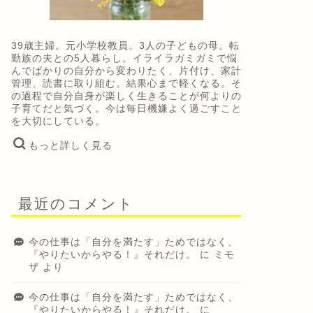
39歳主婦。元小学校教員。3人の子どもの母。転
勤族の夫との5人暮らし。イライラガミガミで悩
んでばかりの自分から変わりたく、片付け、家計
管理、読書に取り組む。結果心まで軽くなる。そ
の過程で自分自身が楽しく生きることが何よりの
子育てだと気づく。今は毎日機嫌よく過ごすこと
を大切にしている。
もっと詳しく見る
最近のコメント
今の仕事は「自分を満たす」ためではなく、
『やりたいからやる！』それだけ。
に
ミモ
ザ
より
今の仕事は「自分を満たす」ためではなく、
『やりたいからやる！』それだけ。
に