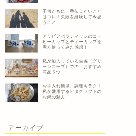
子供たちに一番伝えたいこと
7
はコレ！失敗を経験して今思
うこと
アラビアパラティッシのコー
8
ヒーカップとティーカップを
両方使ってみた感想！
私が加入している生協（グリ
9
ーンコープ）での、おすすめ
商品５つ
お手入れ簡単、調理もラク！
10
私が愛用するビタクラフトの
お鍋の魅力
アーカイブ