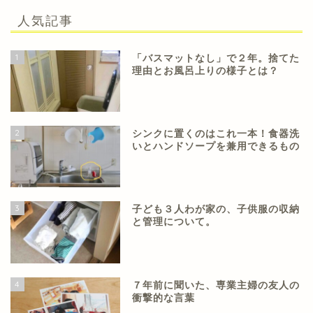
人気記事
1
「バスマットなし」で２年。捨てた
理由とお風呂上りの様子とは？
2
シンクに置くのはこれ一本！食器洗
いとハンドソープを兼用できるもの
3
子ども３人わが家の、子供服の収納
と管理について。
4
７年前に聞いた、専業主婦の友人の
衝撃的な言葉