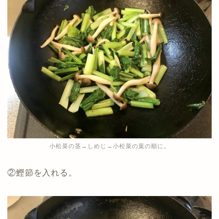
小松菜の茎→しめじ→小松菜の葉の順に。
②鰹節を入れる。