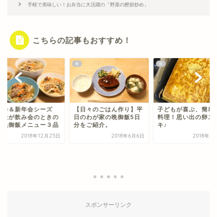
手軽で美味しい！お弁当に大活躍の「野菜の鰹節炒め」
こちらの記事もおすすめ！
食
食
年会＆新年会シーズ
【日々のごはん作り】平
子どもが喜ぶ、簡単
！夫が飲み会のときの
日のわが家の晩御飯5日
料理！思い出の卵ス
単晩御飯メニュー３品
分をご紹介。
キ♪
2018年12月25日
2018年6月6日
2018年8
スポンサーリンク