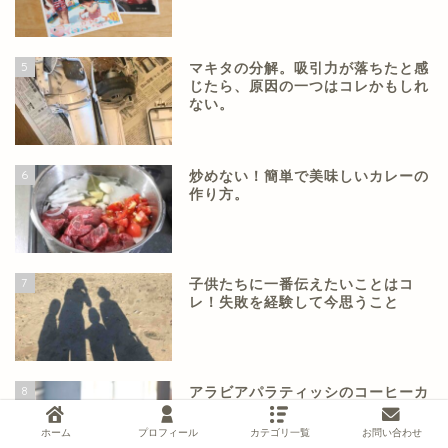
5
マキタの分解。吸引力が落ちたと感
じたら、原因の一つはコレかもしれ
ない。
6
炒めない！簡単で美味しいカレーの
作り方。
7
子供たちに一番伝えたいことはコ
レ！失敗を経験して今思うこと
8
アラビアパラティッシのコーヒーカ
ップとティーカップを両方使ってみ
た感想！
ホーム
プロフィール
カテゴリ一覧
お問い合わせ