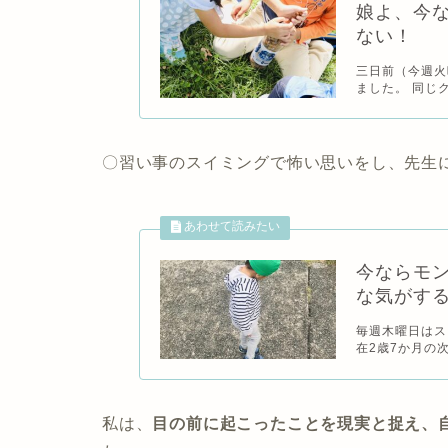
娘よ、今
ない！
三日前（今週火
ました。 同じ
〇習い事のスイミングで怖い思いをし、先生
今ならモ
な気がす
毎週木曜日はス
在2歳7か月の
私は、
目の前に起こったことを現実と捉え、