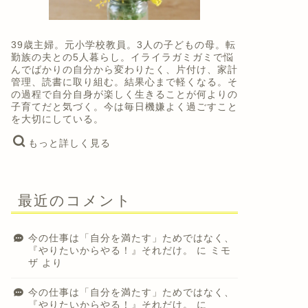
39歳主婦。元小学校教員。3人の子どもの母。転
勤族の夫との5人暮らし。イライラガミガミで悩
んでばかりの自分から変わりたく、片付け、家計
管理、読書に取り組む。結果心まで軽くなる。そ
の過程で自分自身が楽しく生きることが何よりの
子育てだと気づく。今は毎日機嫌よく過ごすこと
を大切にしている。
もっと詳しく見る
最近のコメント
今の仕事は「自分を満たす」ためではなく、
『やりたいからやる！』それだけ。
に
ミモ
ザ
より
今の仕事は「自分を満たす」ためではなく、
『やりたいからやる！』それだけ。
に