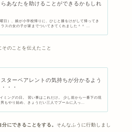
ならあなたを助けることができるかもしれ
曜日）、娘が小学校帰りに、ひじと膝をけがして帰ってき
クラスの女の子が家までついてきてくれました＾＾ ...
にそのことを伝えたこと
ンスターペアレントの気持ちが分かるよう
る・・・
イミングの日。 習い事はこれだけ。 少し前から一番下の現
次男もやり始め、きょうだい三人でプールに入っ...
自分にできることをする。
そんなふうに行動しまし