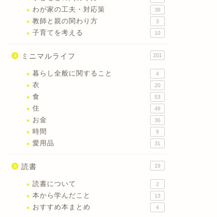
わが家の工夫・対応策
38
教師と親の関わり方
3
子育てを考える
10
ミニマルライフ
201
暮らし全般に関すること
4
衣
20
食
53
住
49
お金
36
時間
9
愛用品
31
読書
19
読書について
2
本から学んだこと
13
おすすめ本まとめ
4