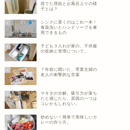
捨てた理由とお風呂上りの様
子とは？
シンクに置くのはこれ一本！
2
食器洗いとハンドソープを兼
用できるもの
子ども３人わが家の、子供服
3
の収納と管理について。
７年前に聞いた、専業主婦の
4
友人の衝撃的な言葉
マキタの分解。吸引力が落ち
5
たと感じたら、原因の一つは
コレかもしれない。
炒めない！簡単で美味しいカ
6
レーの作り方。