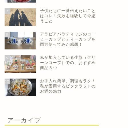
子供たちに一番伝えたいこと
7
はコレ！失敗を経験して今思
うこと
アラビアパラティッシのコー
8
ヒーカップとティーカップを
両方使ってみた感想！
私が加入している生協（グリ
9
ーンコープ）での、おすすめ
商品５つ
お手入れ簡単、調理もラク！
10
私が愛用するビタクラフトの
お鍋の魅力
アーカイブ