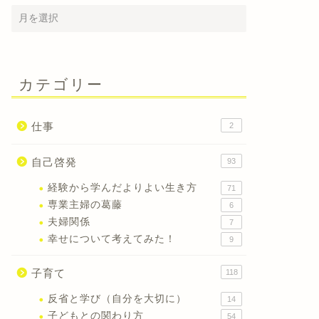
カテゴリー
仕事
2
自己啓発
93
経験から学んだよりよい生き方
71
専業主婦の葛藤
6
夫婦関係
7
幸せについて考えてみた！
9
子育て
118
反省と学び（自分を大切に）
14
子どもとの関わり方
54