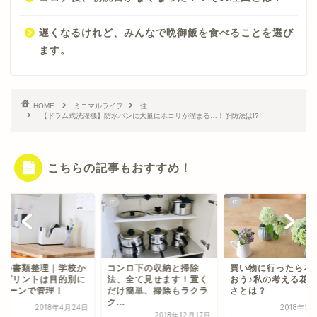
遅くなるけれど、みんなで晩御飯を食べることを選び
ます。
HOME
ミニマルライフ
住
【ドラム式洗濯機】防水パンに大量にホコリが溜まる…！予防法は!?
こちらの記事もおすすめ！
住
住
供の書類整理｜学校か
コンロ下の収納と掃除
買い物に行ったら花
のプリントは目的別に
法、全て見せます！置く
おう♪私の考える花
パターンで管理！
だけ簡単、掃除もラクラ
さとは？
ク...
2018年4月24日
2018年5
2018年12月17日