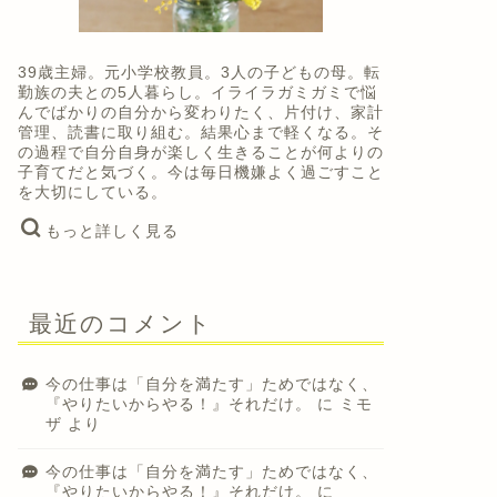
39歳主婦。元小学校教員。3人の子どもの母。転
勤族の夫との5人暮らし。イライラガミガミで悩
んでばかりの自分から変わりたく、片付け、家計
管理、読書に取り組む。結果心まで軽くなる。そ
の過程で自分自身が楽しく生きることが何よりの
子育てだと気づく。今は毎日機嫌よく過ごすこと
を大切にしている。
もっと詳しく見る
最近のコメント
今の仕事は「自分を満たす」ためではなく、
『やりたいからやる！』それだけ。
に
ミモ
ザ
より
今の仕事は「自分を満たす」ためではなく、
『やりたいからやる！』それだけ。
に