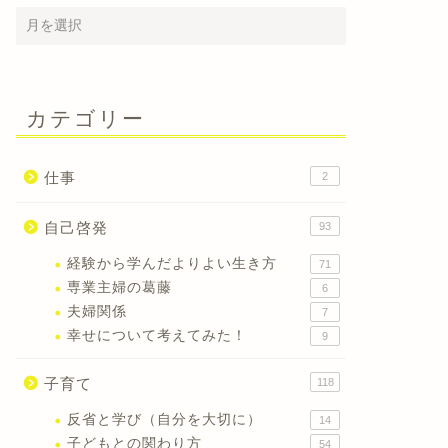
カテゴリー
仕事
2
自己啓発
93
経験から学んだよりよい生き方
71
専業主婦の葛藤
6
夫婦関係
7
幸せについて考えてみた！
9
子育て
118
反省と学び（自分を大切に）
14
子どもとの関わり方
54