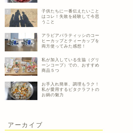
子供たちに一番伝えたいこと
7
はコレ！失敗を経験して今思
うこと
アラビアパラティッシのコー
8
ヒーカップとティーカップを
両方使ってみた感想！
私が加入している生協（グリ
9
ーンコープ）での、おすすめ
商品５つ
お手入れ簡単、調理もラク！
10
私が愛用するビタクラフトの
お鍋の魅力
アーカイブ