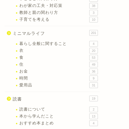
わが家の工夫・対応策
38
教師と親の関わり方
3
子育てを考える
10
ミニマルライフ
201
暮らし全般に関すること
4
衣
20
食
53
住
49
お金
36
時間
9
愛用品
31
読書
19
読書について
2
本から学んだこと
13
おすすめ本まとめ
4