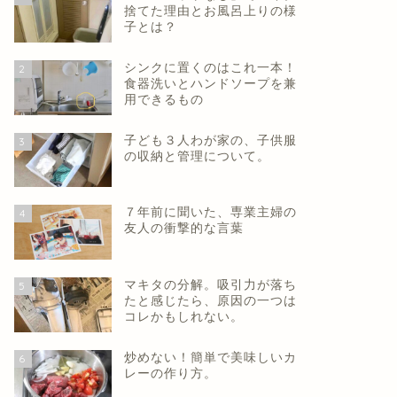
捨てた理由とお風呂上りの様
子とは？
シンクに置くのはこれ一本！
2
食器洗いとハンドソープを兼
用できるもの
子ども３人わが家の、子供服
3
の収納と管理について。
７年前に聞いた、専業主婦の
4
友人の衝撃的な言葉
マキタの分解。吸引力が落ち
5
たと感じたら、原因の一つは
コレかもしれない。
炒めない！簡単で美味しいカ
6
レーの作り方。