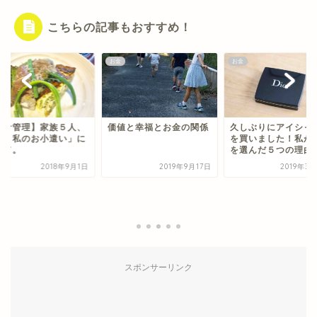
こちらの記事もおすすめ！
お金
お金
値と幸福とお金の関係
久しぶりにアイシャドウ
を買いました！私がコレ
を選んだ５つの理由
2019年9月17日
2019年3月24日
価値ある3500円！
から帰る途中、お金
ってよかったこと
2020年1
スポンサーリンク