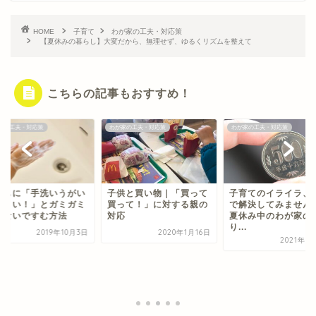
HOME
子育て
わが家の工夫・対応策
【夏休みの暮らし】大変だから、無理せず、ゆるくリズムを整えて
こちらの記事もおすすめ！
家の工夫・対応策
わが家の工夫・対応策
わが家の工夫・対応策
どもに「手洗いうがい
子供と買い物｜「買って
子育てのイライラ、
なさい！」とガミガミ
買って！」に対する親の
で解決してみません
わないですむ方法
対応
夏休み中のわが家の
り...
2019年10月3日
2020年1月16日
2021年9