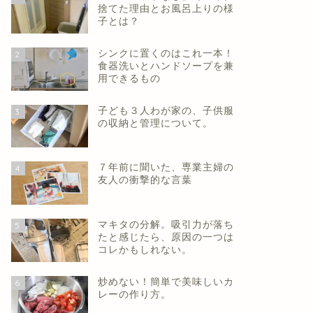
捨てた理由とお風呂上りの様
子とは？
シンクに置くのはこれ一本！
2
食器洗いとハンドソープを兼
用できるもの
子ども３人わが家の、子供服
3
の収納と管理について。
７年前に聞いた、専業主婦の
4
友人の衝撃的な言葉
マキタの分解。吸引力が落ち
5
たと感じたら、原因の一つは
コレかもしれない。
炒めない！簡単で美味しいカ
6
レーの作り方。