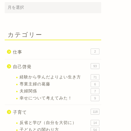
カテゴリー
仕事
2
自己啓発
93
経験から学んだよりよい生き方
71
専業主婦の葛藤
6
夫婦関係
7
幸せについて考えてみた！
9
子育て
118
反省と学び（自分を大切に）
14
子どもとの関わり方
54