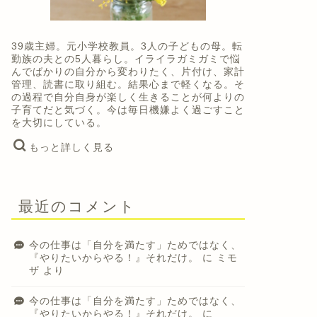
39歳主婦。元小学校教員。3人の子どもの母。転
勤族の夫との5人暮らし。イライラガミガミで悩
んでばかりの自分から変わりたく、片付け、家計
管理、読書に取り組む。結果心まで軽くなる。そ
の過程で自分自身が楽しく生きることが何よりの
子育てだと気づく。今は毎日機嫌よく過ごすこと
を大切にしている。
もっと詳しく見る
最近のコメント
今の仕事は「自分を満たす」ためではなく、
『やりたいからやる！』それだけ。
に
ミモ
ザ
より
今の仕事は「自分を満たす」ためではなく、
『やりたいからやる！』それだけ。
に