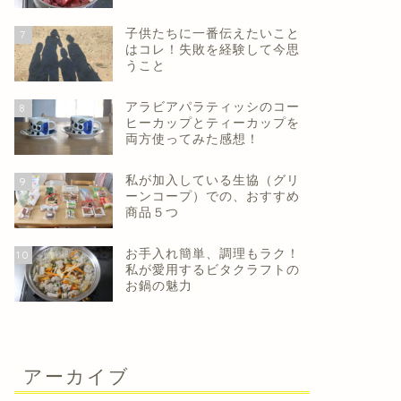
子供たちに一番伝えたいこと
7
はコレ！失敗を経験して今思
うこと
アラビアパラティッシのコー
8
ヒーカップとティーカップを
両方使ってみた感想！
私が加入している生協（グリ
9
ーンコープ）での、おすすめ
商品５つ
お手入れ簡単、調理もラク！
10
私が愛用するビタクラフトの
お鍋の魅力
アーカイブ