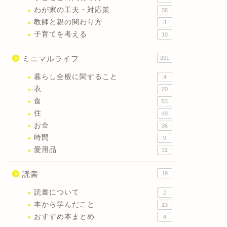
わが家の工夫・対応策
38
教師と親の関わり方
3
子育てを考える
10
ミニマルライフ
201
暮らし全般に関すること
4
衣
20
食
53
住
49
お金
36
時間
9
愛用品
31
読書
19
読書について
2
本から学んだこと
13
おすすめ本まとめ
4