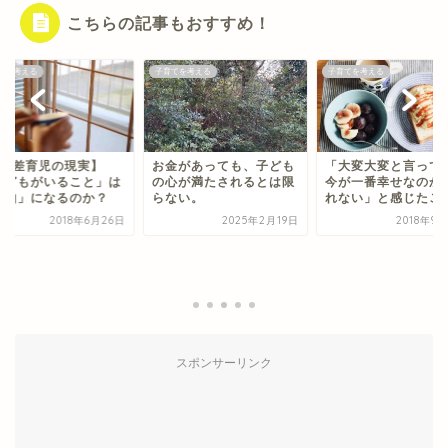
こちらの記事もおすすめ！
てを考える
子育てを考える
子育てを考える
2歳差育児の現実】
お金があっても、子ども
「大変大変と言って
子どもがいること」は
の心が満たされるとは限
今が一番幸せなのか
理由」になるのか？
らない。
れない」と感じたこ
2018年6月26日
2025年2月19日
2018年9
スポンサーリンク