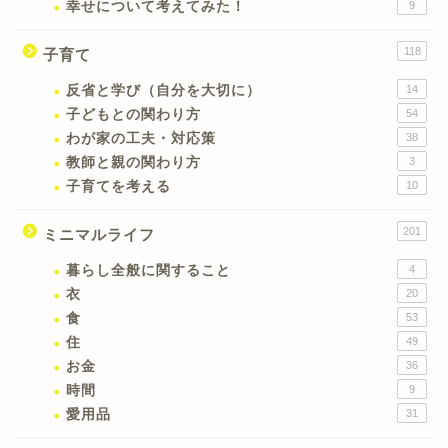
幸せについて考えてみた！
9
118
子育て
反省と学び（自分を大切に）
14
子どもとの関わり方
54
わが家の工夫・対応策
38
教師と親の関わり方
3
子育てを考える
10
201
ミニマルライフ
暮らし全般に関すること
4
衣
20
食
53
住
49
お金
36
時間
9
愛用品
31