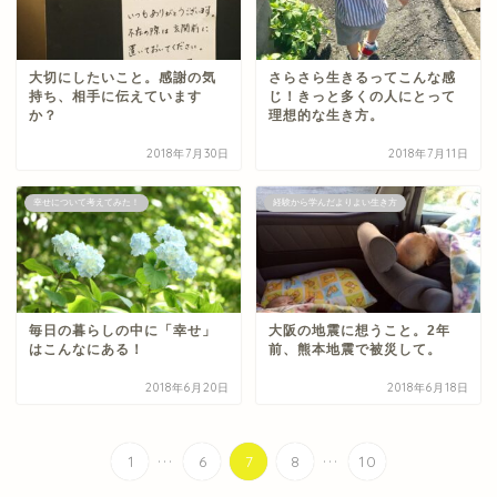
大切にしたいこと。感謝の気
さらさら生きるってこんな感
持ち、相手に伝えています
じ！きっと多くの人にとって
か？
理想的な生き方。
2018年7月30日
2018年7月11日
幸せについて考えてみた！
経験から学んだよりよい生き方
毎日の暮らしの中に「幸せ」
大阪の地震に想うこと。2年
はこんなにある！
前、熊本地震で被災して。
2018年6月20日
2018年6月18日
...
...
1
6
7
8
10