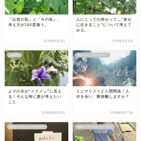
「以前の私」と「今の私」、
人にとっての幸せって…‟幸せ
考え方が180度違う。
に生きること”について考えて
みる。
2018年9月5日
2018年9月4日
夫婦関係
幸せについて考えてみた！
よその夫が‟イクメン”に見え
ミニマリストと人間関係｜人
る！そんな時に妻が考えたい
付き合い、断捨離しますか？
こと
2018年8月30日
2018年8月17日
経験から学んだよりよい生き方
経験から学んだよりよい生き方