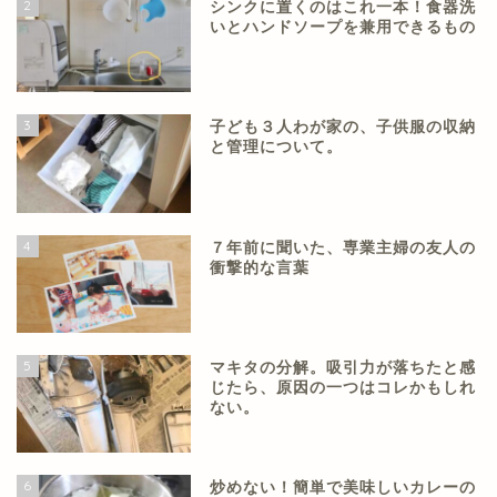
2
シンクに置くのはこれ一本！食器洗
いとハンドソープを兼用できるもの
3
子ども３人わが家の、子供服の収納
と管理について。
4
７年前に聞いた、専業主婦の友人の
衝撃的な言葉
5
マキタの分解。吸引力が落ちたと感
じたら、原因の一つはコレかもしれ
ない。
6
炒めない！簡単で美味しいカレーの