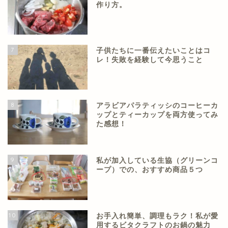
作り方。
7
子供たちに一番伝えたいことはコ
レ！失敗を経験して今思うこと
8
アラビアパラティッシのコーヒーカ
ップとティーカップを両方使ってみ
た感想！
9
私が加入している生協（グリーンコ
ープ）での、おすすめ商品５つ
10
お手入れ簡単、調理もラク！私が愛
用するビタクラフトのお鍋の魅力