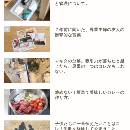
と管理について。
4
７年前に聞いた、専業主婦の友人の
衝撃的な言葉
5
マキタの分解。吸引力が落ちたと感
じたら、原因の一つはコレかもしれ
ない。
6
炒めない！簡単で美味しいカレーの
作り方。
7
子供たちに一番伝えたいことはコ
レ！失敗を経験して今思うこと