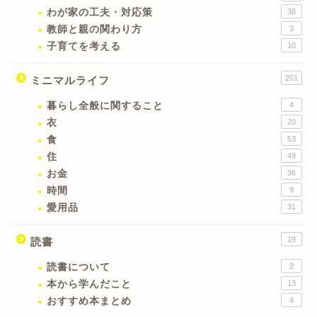
わが家の工夫・対応策
38
教師と親の関わり方
3
子育てを考える
10
201
ミニマルライフ
暮らし全般に関すること
4
衣
20
食
53
住
49
お金
36
時間
9
愛用品
31
19
読書
読書について
2
本から学んだこと
13
おすすめ本まとめ
4